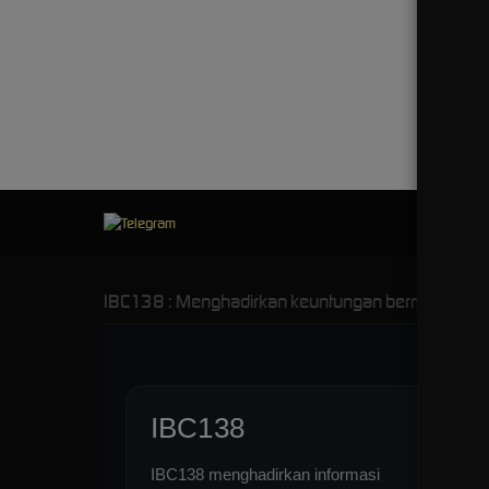
IDR
2,044,800.00
Mahjong Wins
3 – Black
Scatter
rar****a
IDR
1,758,050.00
Starlight
Princess™ 1000
rar****a
IDR
1,495,350.00
Starlight
Princess™ 1000
IBC138 : Menghadirkan keuntungan bermain slot
sig****i
IDR
1,238,500.00
Gates of
Olympus
1000
IBC138
sig****i
IDR
IBC138 menghadirkan informasi