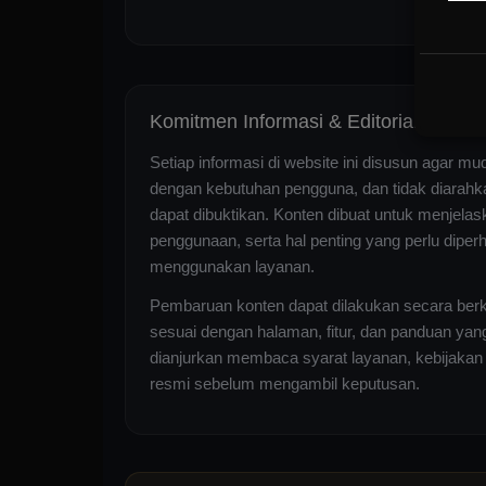
Komitmen Informasi & Editorial
Setiap informasi di website ini disusun agar mu
dengan kebutuhan pengguna, dan tidak diarahka
dapat dibuktikan. Konten dibuat untuk menjelaska
penggunaan, serta hal penting yang perlu diper
menggunakan layanan.
Pembaruan konten dapat dilakukan secara berka
sesuai dengan halaman, fitur, dan panduan yan
dianjurkan membaca syarat layanan, kebijakan 
resmi sebelum mengambil keputusan.