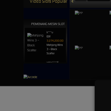
Video Slots Popular
PEMENANG MESIN SLOT
k***u
IDR
3,274,200.00
Mahjong Wins
3 – Black
Scatter
adria****5
IDR
2,580,600.00
Gates of
Olympus
1000
k***u
IDR
2,134,000.00
Sugar Rush 1000
k***u