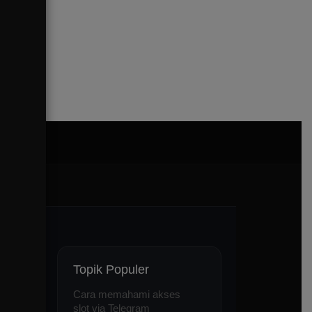
Pindai kode
untuk Und
Android A
Topik Populer
Cara memahami akses
slot via Telegram