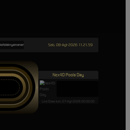
Sab, 08-Agt-2026 11.21.59
daknyamanan yang mungkin ditimbulkan.
Pemeliharaan Terjadwal: MarbleX pada 31-Jul-2026 d
Nex4D Pools Day
Live Draw Jum, 07-Agt-2026 00.00.00