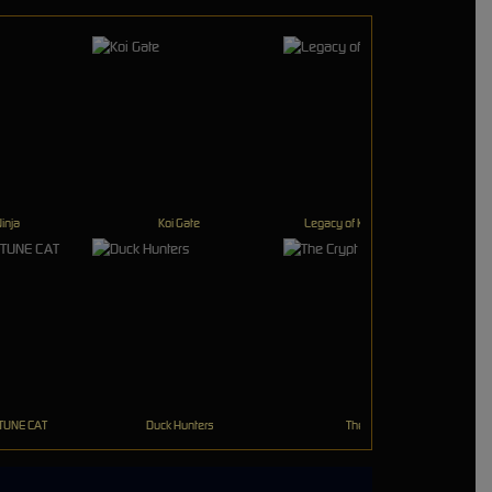
inja
Koi Gate
Legacy of Kong Maxways
TUNE CAT
Duck Hunters
The Crypt