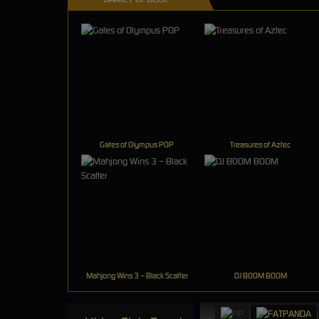
Gates of Olympus POP
Treasures of Aztec
Mahjong Wins 3 – Black Scatter
DJ BOOM BOOM