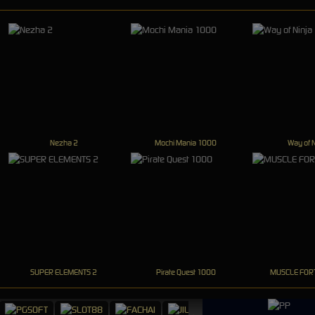
Nezha 2
Mochi Mania 1000
Way of N
SUPER ELEMENTS 2
Pirate Quest 1000
MUSCLE FOR