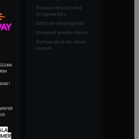
Panduan deposit untuk
an
-
pengguna baru
Informasi slot pragmatic
PAY
Mengenal provider Nexus
Bantuan akun dan akses
layanan
NGGUNA
IRIM
KAN !
RANSFER
GUS
ALA
OMER