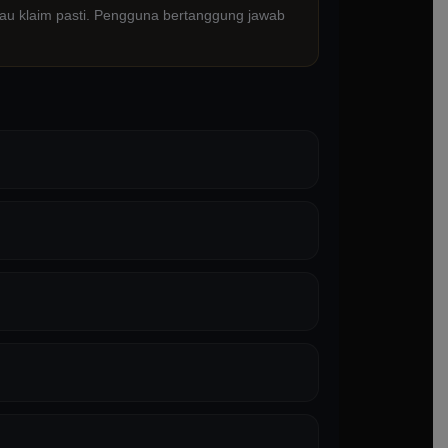
 atau klaim pasti. Pengguna bertanggung jawab