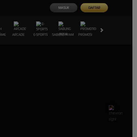
MASUK
DAFTAR
GAME
ARCADE
E-SPORTS
SABUNG AYAM
PROMOSI