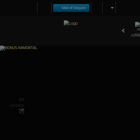
Main di Telegram
HOT 