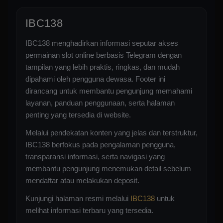
IBC138
IBC138 menghadirkan informasi seputar akses
permainan slot online berbasis Telegram dengan
tampilan yang lebih praktis, ringkas, dan mudah
dipahami oleh pengguna dewasa. Footer ini
dirancang untuk membantu pengunjung memahami
layanan, panduan penggunaan, serta halaman
penting yang tersedia di website.
Melalui pendekatan konten yang jelas dan terstruktur,
IBC138 berfokus pada pengalaman pengguna,
transparansi informasi, serta navigasi yang
membantu pengunjung menemukan detail sebelum
mendaftar atau melakukan deposit.
Kunjungi halaman resmi melalui
IBC138
untuk
melihat informasi terbaru yang tersedia.