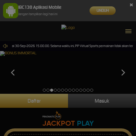
×
IBC138 Aplikasi Mobile
UNDUH
Jangan tampilkan lagi hari ini
0 sampai 30-Sep-2026 15.00.00. Selama waktu ini, PP Virtual Sports permainan tidak akan ters
Daftar
Masuk
JACKPOT
PLAY