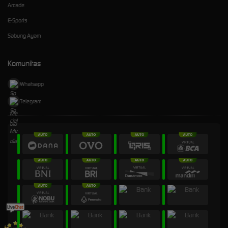
Arcade
E-Sports
Sabung Ayam
Komunitas
Whatsapp
Telegram