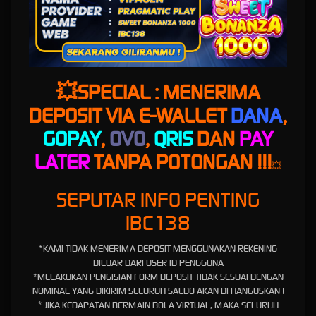
Bantuan Pengguna
Jika mengalami kendala saat mengakses informasi,
💥SPECIAL : MENERIMA
memahami proses daftar, atau mencari panduan
deposit, pengguna dapat membuka halaman bantuan
DEPOSIT VIA E-WALLET
DANA
,
dan kontak yang tersedia.
GOPAY
,
OVO
,
QRIS
DAN
PAY
Layanan ini ditujukan untuk pengguna dewasa.
LATER
TANPA POTONGAN !!!
Pastikan Anda memahami risiko hiburan berbasis
💥
permainan online, menggunakan dana secara bijak,
SEPUTAR INFO PENTING
dan mengikuti aturan yang berlaku di wilayah
masing-masing.
IBC138
*KAMI TIDAK MENERIMA DEPOSIT MENGGUNAKAN REKENING
DILUAR DARI USER ID PENGGUNA
*MELAKUKAN PENGISIAN FORM DEPOSIT TIDAK SESUAI DENGAN
Catatan:
Informasi pada footer ini bersifat edukatif
NOMINAL YANG DIKIRIM SELURUH SALDO AKAN DI HANGUSKAN !
* JIKA KEDAPATAN BERMAIN BOLA VIRTUAL, MAKA SELURUH
dan deskriptif. Tidak ada jaminan hasil, kemenangan,